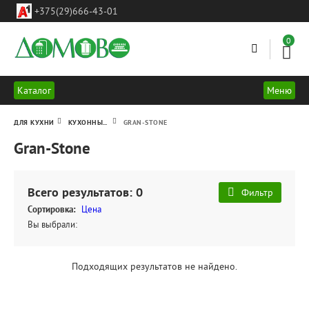
ул.
+375(29)666-43-01
Леси
Украинки
18-
0
23
г.Минск
Каталог
Меню
ДЛЯ КУХНИ
КУХОННЫЕ МОЙКИ
GRAN-STONE
Gran-Stone
Всего результатов:
0
Фильтр
Сортировка:
Цена
Вы выбрали:
Подходящих результатов не найдено.